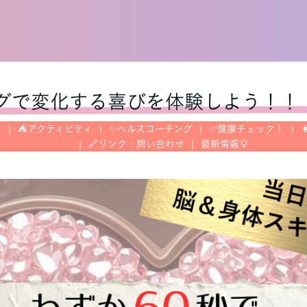
チングで変化する喜びを体験しよう！！
？
⛺️アクティビティ
✨ヘルスコーチング
✅健康チェック！

🔗リンク・問い合わせ
最新情報💡