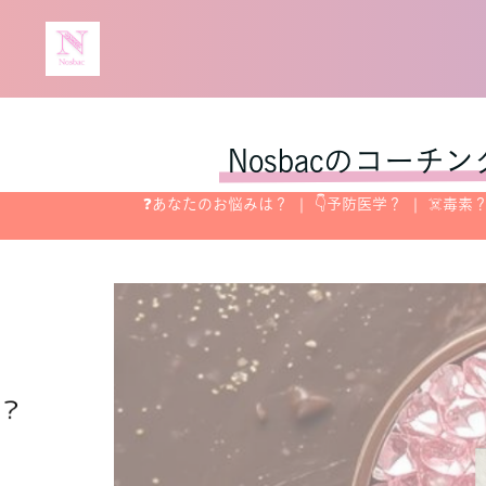
Nosbacのコー
❓あなたのお悩みは？
👇予防医学？
☠️毒素